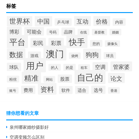
标签
世界杯
中国
互动
价格
乒乓球
内容
博彩
可能会
品牌
号码
在线
基督教
婚姻
快手
平台
彩民
彩票
您的
摄像头
澳门
数据
狗狗
游戏
球员
烧烤
用户
管家婆
空调
球队
的人
的是
租车
自己的
精准
论文
股票
粉丝
网站
资料
费用
选号
软件
适合
账号
香港
猜你想看的文章
泉州哪家婚纱摄影好
空调变频怎么区别