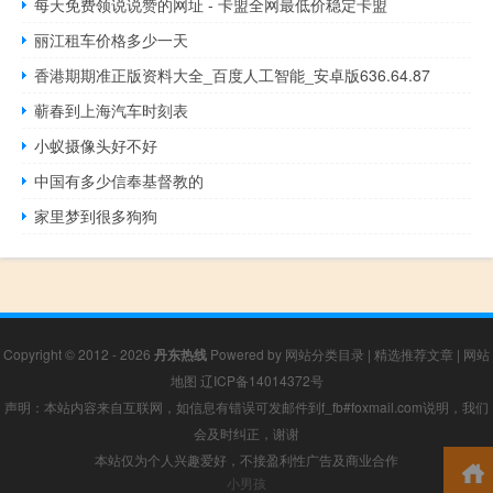
每天免费领说说赞的网址 - 卡盟全网最低价稳定卡盟
丽江租车价格多少一天
香港期期准正版资料大全_百度人工智能_安卓版636.64.87
蕲春到上海汽车时刻表
小蚁摄像头好不好
中国有多少信奉基督教的
家里梦到很多狗狗
Copyright © 2012 - 2026
丹东热线
Powered by
网站分类目录
|
精选推荐文章
|
网站
地图
辽ICP备14014372号
声明：本站内容来自互联网，如信息有错误可发邮件到f_fb#foxmail.com说明，我们
会及时纠正，谢谢
本站仅为个人兴趣爱好，不接盈利性广告及商业合作
小男孩