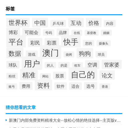
标签
世界杯
中国
互动
价格
乒乓球
内容
博彩
可能会
品牌
号码
在线
基督教
婚姻
快手
平台
彩民
彩票
您的
摄像头
澳门
数据
狗狗
游戏
球员
烧烤
用户
管家婆
空调
球队
的人
的是
租车
自己的
精准
论文
股票
粉丝
网站
资料
费用
选号
软件
适合
账号
香港
猜你想看的文章
新澳门内部免费资料精准大全--放松心情的绝佳选择--主页版v221.211