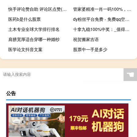
快手评论赞自助 评论区点赞(有没有给快手评论点赞的)
管家婆精准一肖一码100%，难舍难分精选答案落实_iShop9.1
医药b是什么股票
dy粉丝平台免费 - 免费qq空间说说赞无限点赞
土木专业全球大学排行排名
十拿九稳100%中奖：_值得支持_主页版v227.348
肩膀宽厚适合穿哪一种婚纱
祝贺搬家吉语
医学论文抖音文案
股票中一手是多少
☚
公告