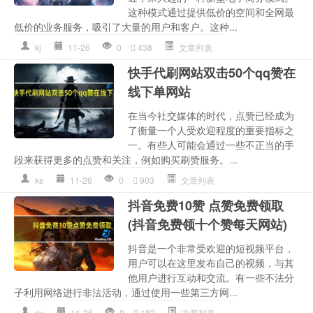
这种模式通过提供低价的空间和全网最
低价的业务服务，吸引了大量的用户和客户。这种...
kj
11-26
0
438
文章列表
快手代刷网站双击50个qq赞在
线下单网站
在当今社交媒体的时代，点赞已经成为
了衡量一个人受欢迎程度的重要指标之
一。有些人可能会通过一些不正当的手
段来获得更多的点赞和关注，例如购买刷赞服务。...
ks
11-26
0
903
文章列表
抖音免费10赞 点赞免费领取
(抖音免费领十个赞每天网站)
抖音是一个非常受欢迎的短视频平台，
用户可以在这里发布自己的视频，与其
他用户进行互动和交流。有一些不法分
子利用网络进行非法活动，通过使用一些第三方网...
dy
11-26
0
182
文章列表