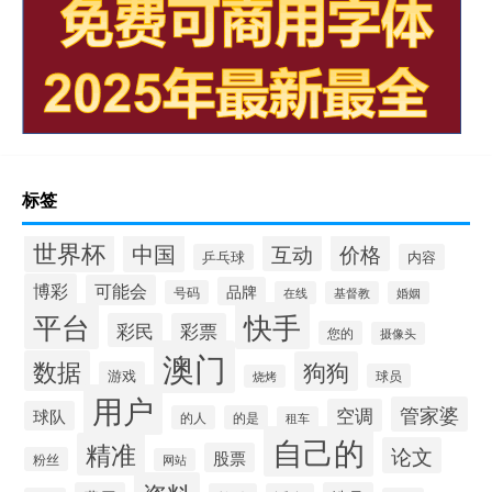
标签
世界杯
中国
互动
价格
乒乓球
内容
博彩
可能会
品牌
号码
在线
基督教
婚姻
快手
平台
彩民
彩票
您的
摄像头
澳门
数据
狗狗
游戏
球员
烧烤
用户
管家婆
空调
球队
的人
的是
租车
自己的
精准
论文
股票
粉丝
网站