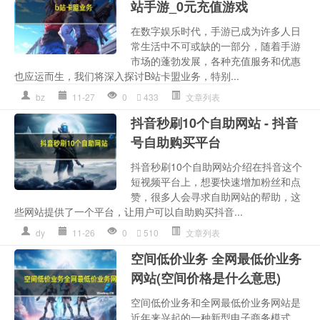
站手游_0元充值游戏
在数字娱乐时代，手游已成为许多人日
常生活中不可或缺的一部分，随着手游
市场的蓬勃发展，各种充值服务和优惠
也应运而生，我们将深入探讨B站卡盟业务，特别...
bz
11-27
0
433
文章列表
抖音秒刷10个自助网站 - 抖音
号自助购买平台
抖音秒刷10个自助网站介绍在抖音这个
短视频平台上，想要快速增加粉丝和点
赞，很多人会寻求自助网站的帮助，这
些网站提供了一个平台，让用户可以自助购买抖音...
dy
11-26
0
510
文章列表
空间低价业务 全网最低价业务
网站(空间价格是什么意思)
空间低价业务和全网最低价业务网站是
近年来兴起的一种新型电子商务模式。