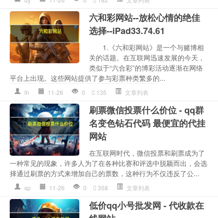
六和彩网站--放松心情的绝佳
选择--iPad33.74.61
1.《六和彩网站》是一个与赌博相
关的话题。在互联网迅速发展的今天，
类似于“六合彩”的博彩活动逐渐在网络
平台上出现。这些网站提供了参与彩票种类繁多的...
lh
11-26
0
135
文章列表
刷票微信投票什么价位 - qq群
名变色钻石代码 最便宜的代挂
网站
在互联网时代，微信投票和刷票成为了
一种常见的现象，许多人为了在各种比赛和评选中脱颖而出，会选
择通过刷票的方式来增加自己的票数，这种行为不仅违反了公...
sp
11-26
0
358
文章列表
低价qq小号批发网 - 代收款在