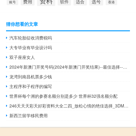
资料
费用
选号
软件
适合
账号
香港
猜你想看的文章
汽车轮胎征收消费税吗
大专毕业有毕业设计吗
双子座座女人
2024年新澳门开奖号码(2024年新澳门开奖结果)--最佳选择--V33.44.68
龙湾到南昌机票多少钱
主程序和子程序的编写
世界杯每个洲的参赛名额分别是多少 世界杯32强名额分配
246天天天彩天好彩资料大全二四_放松心情的绝佳选择_3DM56.01.98
新西兰留学移民费用