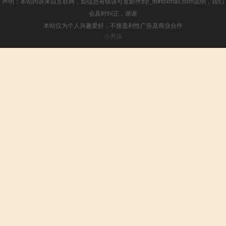
声明：本站内容来自互联网，如信息有错误可发邮件到f_fb#foxmail.com说明，我们
会及时纠正，谢谢
本站仅为个人兴趣爱好，不接盈利性广告及商业合作
小男孩