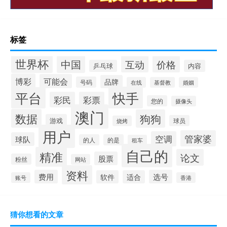
标签
世界杯
中国
互动
价格
乒乓球
内容
博彩
可能会
品牌
号码
在线
基督教
婚姻
快手
平台
彩民
彩票
您的
摄像头
澳门
数据
狗狗
游戏
球员
烧烤
用户
管家婆
空调
球队
的人
的是
租车
自己的
精准
论文
股票
粉丝
网站
资料
费用
选号
软件
适合
账号
香港
猜你想看的文章