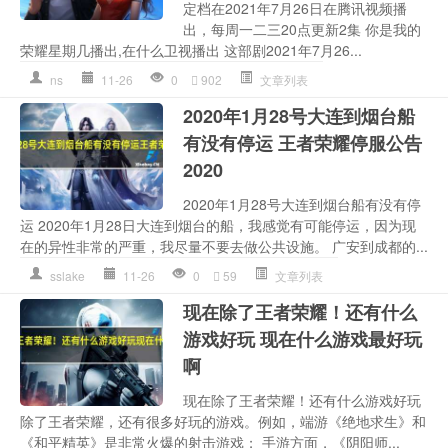
定档在2021年7月26日在腾讯视频播
出，每周一二三20点更新2集 你是我的
荣耀星期几播出,在什么卫视播出 这部剧2021年7月26...
ns
11-26
0
902
文章列表
2020年1月28号大连到烟台船
有没有停运 王者荣耀停服公告
2020
2020年1月28号大连到烟台船有没有停
运 2020年1月28日大连到烟台的船，我感觉有可能停运，因为现
在的异性非常的严重，我尽量不要去做公共设施。 广安到成都的...
sslake
11-26
0
59
文章列表
现在除了王者荣耀！还有什么
游戏好玩 现在什么游戏最好玩
啊
现在除了王者荣耀！还有什么游戏好玩
除了王者荣耀，还有很多好玩的游戏。例如，端游《绝地求生》和
《和平精英》是非常火爆的射击游戏； 手游方面，《阴阳师...