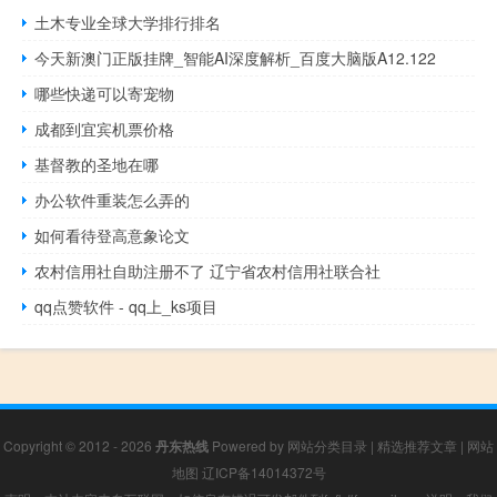
土木专业全球大学排行排名
今天新澳门正版挂牌_智能AI深度解析_百度大脑版A12.122
哪些快递可以寄宠物
成都到宜宾机票价格
基督教的圣地在哪
办公软件重装怎么弄的
如何看待登高意象论文
农村信用社自助注册不了 辽宁省农村信用社联合社
qq点赞软件 - qq上_ks项目
Copyright © 2012 - 2026
丹东热线
Powered by
网站分类目录
|
精选推荐文章
|
网站
地图
辽ICP备14014372号