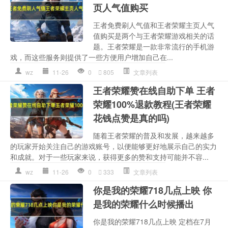
页人气值购买
王者免费刷人气值和王者荣耀主页人气
值购买是两个与王者荣耀游戏相关的话
题。王者荣耀是一款非常流行的手机游
戏，而这些服务则提供了一些方便用户增加自己在...
wz
11-26
0
805
文章列表
王者荣耀赞在线自助下单 王者
荣耀100%退款教程(王者荣耀
花钱点赞是真的吗)
随着王者荣耀的普及和发展，越来越多
的玩家开始关注自己的游戏账号，以便能够更好地展示自己的实力
和成就。对于一些玩家来说，获得更多的赞和支持可能并不容...
wz
11-26
0
333
文章列表
你是我的荣耀718几点上映 你
是我的荣耀什么时候播出
你是我的荣耀718几点上映 定档在7月