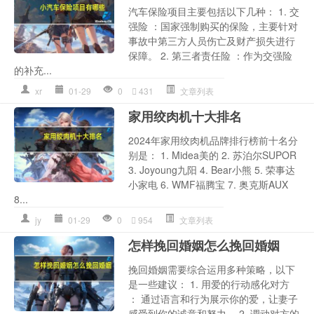
汽车保险项目主要包括以下几种： 1. 交
强险 ：国家强制购买的保险，主要针对
事故中第三方人员伤亡及财产损失进行
保障。 2. 第三者责任险 ：作为交强险
的补充...
xr
01-29
0
431
文章列表
家用绞肉机十大排名
2024年家用绞肉机品牌排行榜前十名分
别是： 1. Midea美的 2. 苏泊尔SUPOR
3. Joyoung九阳 4. Bear小熊 5. 荣事达
小家电 6. WMF福腾宝 7. 奥克斯AUX
8...
jy
01-29
0
954
文章列表
怎样挽回婚姻怎么挽回婚姻
挽回婚姻需要综合运用多种策略，以下
是一些建议： 1. 用爱的行动感化对方
： 通过语言和行为展示你的爱，让妻子
感受到你的诚意和努力。 2. 调动对方的