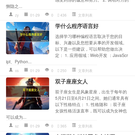
恻隐之...
zy
01-29
0
436
文章列表
学什么程序语言好
选择学习哪种编程语言取决于您的目
标、兴趣以及您想要从事的开发领域。
以下是一些建议，可以帮助您做出决
定： 1. 应用领域 : Web开发 ：JavaScr
ipt、Python...
xs
01-29
0
250
文章列表
双子座座女人
双子座女生是风象星座，出生于每年的
5月21日至6月21日之间。她们通常具有
以下性格特点： 1. 性格随和 ：双子座
女孩性格活泼直率，既可以成为女神也
可以成为...
sz
01-29
0
365
文章列表