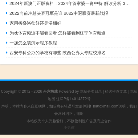
2024年新澳门正版资料：2024年管家婆一肖中特-解读分析-331.APP.08
2022向前冲总决赛冠军是谁 2022中冠联赛最新战报
家用折叠浴盆好还是浴桶好
为啥体育频道不能看回看 怎样能看到辽宁体育频道
一加怎么装演示程序教程
西安专科公办的学校有哪些 陕西公办大专院校排名
Copyright © 2012 - 2026
丹东热线
Powered by
网站分类目录
|
精选推荐文章
|
网站
地图
辽ICP备14014372号
声明：本站内容来自互联网，如信息有错误可发邮件到f_fb#foxmail.com说明，我们
会及时纠正，谢谢
本站仅为个人兴趣爱好，不接盈利性广告及商业合作
小男孩