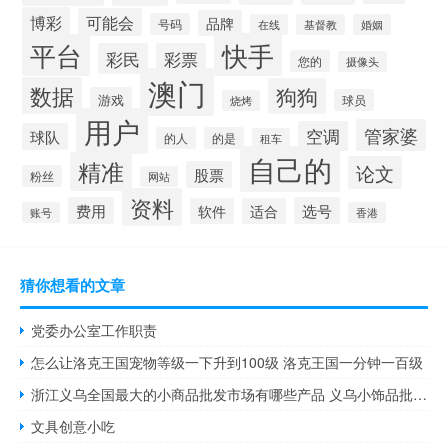
博彩
可能会
品牌
号码
在线
基督教
婚姻
快手
平台
彩民
彩票
您的
摄像头
澳门
数据
狗狗
游戏
球员
烧烤
用户
管家婆
空调
球队
的人
的是
租车
自己的
精准
论文
股票
粉丝
网站
资料
费用
选号
软件
适合
账号
香港
猜你想看的文章
党委办公室工作职责
怎么让洛克王国宠物等级一下升到100级 洛克王国一分钟一百级
浙江义乌全国最大的小商品批发市场有哪些产品 义乌小饰品批发市场
文具创意小吃