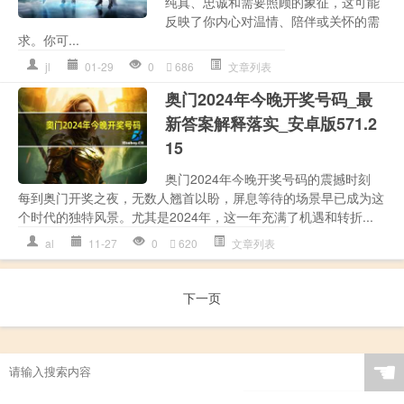
纯真、忠诚和需要照顾的象征，这可能
反映了你内心对温情、陪伴或关怀的需
求。你可...
jl
01-29
0
686
文章列表
奥门2024年今晚开奖号码_最
新答案解释落实_安卓版571.2
15
奥门2024年今晚开奖号码的震撼时刻
每到奥门开奖之夜，无数人翘首以盼，屏息等待的场景早已成为这
个时代的独特风景。尤其是2024年，这一年充满了机遇和转折...
al
11-27
0
620
文章列表
下一页
☚