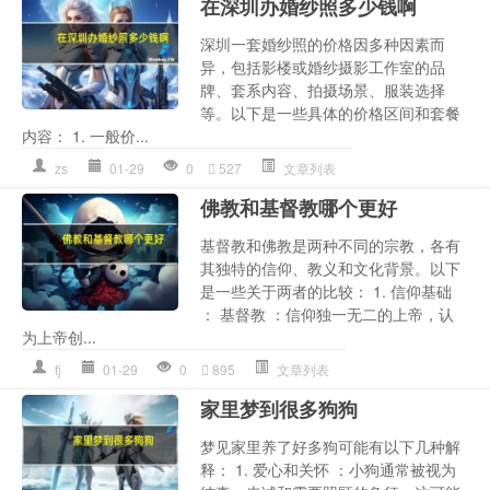
在深圳办婚纱照多少钱啊
深圳一套婚纱照的价格因多种因素而
异，包括影楼或婚纱摄影工作室的品
牌、套系内容、拍摄场景、服装选择
等。以下是一些具体的价格区间和套餐
内容： 1. 一般价...
zs
01-29
0
527
文章列表
佛教和基督教哪个更好
基督教和佛教是两种不同的宗教，各有
其独特的信仰、教义和文化背景。以下
是一些关于两者的比较： 1. 信仰基础
： 基督教 ：信仰独一无二的上帝，认
为上帝创...
fj
01-29
0
895
文章列表
家里梦到很多狗狗
梦见家里养了好多狗可能有以下几种解
释： 1. 爱心和关怀 ：小狗通常被视为