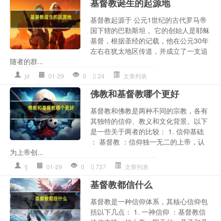
基督教诞生的起源地
基督教起源于 公元1世纪的古代罗马帝
国下辖的巴勒斯坦 。它的创始人是耶稣
基督，根据圣经的记载，他在公元30年
左右在犹太地区传道，并成立了一支追
随者的群...
jd
01-29
0
24
文章列表
佛教和基督教哪个更好
基督教和佛教是两种不同的宗教，各有
其独特的信仰、教义和文化背景。以下
是一些关于两者的比较： 1. 信仰基础
： 基督教 ：信仰独一无二的上帝，认
为上帝创...
fj
01-29
0
737
文章列表
基督教都信什么
基督教是一种信仰体系，其核心信仰包
括以下几点： 1. 一神信仰 ：基督教信