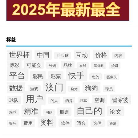
标签
世界杯
中国
互动
价格
乒乓球
内容
博彩
可能会
品牌
号码
在线
基督教
婚姻
快手
平台
彩民
彩票
您的
摄像头
澳门
数据
狗狗
游戏
球员
烧烤
用户
管家婆
空调
球队
的人
的是
租车
自己的
精准
论文
股票
粉丝
网站
资料
费用
选号
软件
适合
账号
香港