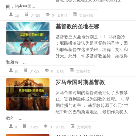
间，约占中国...
zg
01-29
0
911
文章列表
基督教的圣地在哪
基督教三大圣地分别是： 1. 耶路撒冷
：耶路撒冷被认为是基督教的圣地，因
为耶稣基督在这里受难、埋葬、复活和
升天。此外，许多基督教圣徒，如彼得
和雅各，...
jd
01-29
0
60
文章列表
罗马帝国时期基督教
罗马帝国时期的基督教会经历了从被禁
止、宽容到最终成为国教的过程。 1. 早
期传播与迫害 ： 基督教起源于公元1世
纪中叶的巴勒斯坦地区，最初作为犹太
教的一...
ll
01-29
0
122
文章列表