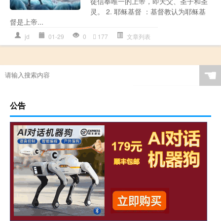
徒信奉唯一的上帝，即天父、圣子和圣
灵。 2. 耶稣基督 ：基督教认为耶稣基
督是上帝...
jd
01-29
0
177
文章列表
☚
公告