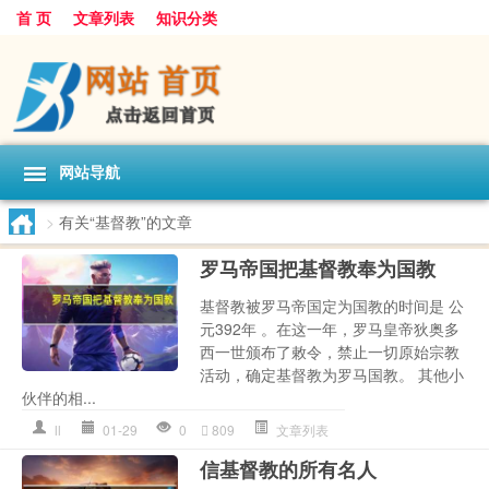
首 页
文章列表
知识分类
网站导航
>
有关“基督教”的文章
罗马帝国把基督教奉为国教
基督教被罗马帝国定为国教的时间是 公
元392年 。在这一年，罗马皇帝狄奥多
西一世颁布了敕令，禁止一切原始宗教
活动，确定基督教为罗马国教。 其他小
伙伴的相...
ll
01-29
0
809
文章列表
信基督教的所有名人