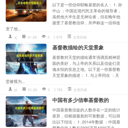
以下是一些信仰耶稣基督的名人： 1. 孙
中山 ：中国近现代民主革命的领导者，
虽然他大半生是无神论者，但在晚年他
接受了基督教信仰，并声称这一信仰改
变了他...
xj
01-29
0
979
文章列表
基督教描绘的天堂景象
基督教对天堂的描绘通常强调其精神层
面的美好，与上帝的关系以及信徒们灵
魂永恒的安息之地。以下是一些基督教
天堂景象的描述： 1. 与上帝同在 ：天
堂被视为...
jd
01-29
0
795
文章列表
中国有多少信奉基督教的
中国基督教信徒的人数存在一定的统计
差异，但根据最新的可靠数据，可以得
出以下结论： 1. 2014年数据 ：中国基
督教信徒人数在2300万至4000万之