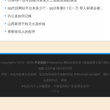
qq代挂网站平台有多少个 - qq访客量0.1元一万 帮人刷课会被警察抓到吗
办公桌如何记账
山西家用干粉灭火器价格
警察审讯人的程序
Copyright © 2012 - 2026
丹东热线
Powered by
网站分类目录
|
精选推荐文章
|
网站
地图
辽ICP备14014372号
声明：本站内容来自互联网，如信息有错误可发邮件到f_fb#foxmail.com说明，我们
会及时纠正，谢谢
本站仅为个人兴趣爱好，不接盈利性广告及商业合作
小男孩