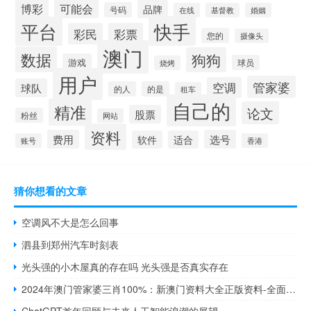
博彩
可能会
品牌
号码
在线
基督教
婚姻
快手
平台
彩民
彩票
您的
摄像头
澳门
数据
狗狗
游戏
球员
烧烤
用户
管家婆
空调
球队
的人
的是
租车
自己的
精准
论文
股票
粉丝
网站
资料
费用
选号
软件
适合
账号
香港
猜你想看的文章
空调风不大是怎么回事
泗县到郑州汽车时刻表
光头强的小木屋真的存在吗 光头强是否真实存在
2024年澳门管家婆三肖100%：新澳门资料大全正版资料-全面的最佳解答-515.CC.3
ChatGPT首年回顾与未来人工智能浪潮的展望