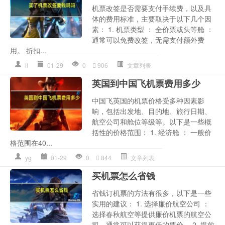
机票改签是否需要支付手续费，以及具
体的费用标准，主要取决于以下几个因
素： 1. 机票类型 ： 全价票或头等舱 ：
通常可以免费改签，无需支付额外费
用。 折扣...
ll
01-29
0
906
文章列表
英国到中国飞机票费用多少
中国飞英国的机票价格受多种因素影
响，包括出发地、目的地、旅行日期、
航空公司和舱位等级等。以下是一些概
括性的价格范围： 1. 经济舱 ： 一般价
格范围在40...
yg
01-29
0
844
文章列表
买机票怎么省钱
省钱订机票的方法有很多，以下是一些
实用的建议： 1. 选择廉价航空公司 ：
选择春秋航空等提供廉价机票的航空公
司，通常可以获得更低的票价。 2. 提前