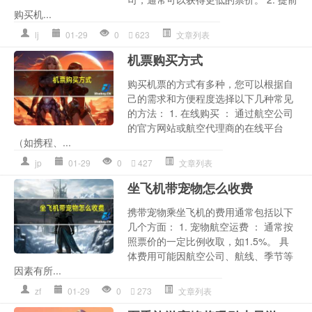
购买机...
lj
01-29
0
623
文章列表
机票购买方式
购买机票的方式有多种，您可以根据自
己的需求和方便程度选择以下几种常见
的方法： 1. 在线购买 ： 通过航空公司
的官方网站或航空代理商的在线平台
（如携程、...
jp
01-29
0
427
文章列表
坐飞机带宠物怎么收费
携带宠物乘坐飞机的费用通常包括以下
几个方面： 1. 宠物航空运费 ： 通常按
照票价的一定比例收取，如1.5%。 具
体费用可能因航空公司、航线、季节等
因素有所...
zf
01-29
0
273
文章列表