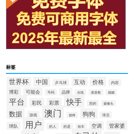
标签
世界杯
中国
互动
价格
乒乓球
内容
博彩
可能会
品牌
号码
在线
基督教
婚姻
快手
平台
彩民
彩票
您的
摄像头
澳门
数据
狗狗
游戏
球员
烧烤
用户
管家婆
空调
球队
的人
的是
租车