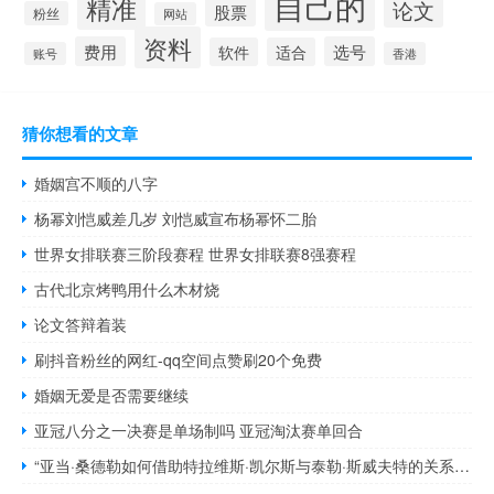
自己的
精准
论文
股票
粉丝
网站
资料
费用
选号
软件
适合
账号
香港
猜你想看的文章
婚姻宫不顺的八字
杨幂刘恺威差几岁 刘恺威宣布杨幂怀二胎
世界女排联赛三阶段赛程 世界女排联赛8强赛程
古代北京烤鸭用什么木材烧
论文答辩着装
刷抖音粉丝的网红-qq空间点赞刷20个免费
婚姻无爱是否需要继续
亚冠八分之一决赛是单场制吗 亚冠淘汰赛单回合
“亚当·桑德勒如何借助特拉维斯·凯尔斯与泰勒·斯威夫特的关系进行创作？”