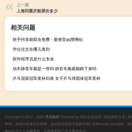
上一篇
上海到重庆船票价多少
相关问题
快手抖音刷双击免费 - 最便宜qq赞网站
学位论文在哪儿查到
软件程序员是什么专业
动车静音车厢是一等吗 静音车厢真能静下来吗
乒乓混双冠军奖杯归谁 女子乒乓球团体冠军奖杯
Copyright © 2012 - 2026
丹东热线
Powered by
网站分类目录
|
精选推荐文章
|
网
声明：本站内容来自互联网，如信息有错误可发邮件到f_fb#foxmail.com说明
本站仅为个人兴趣爱好，不接盈利性广告及商业合作