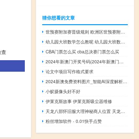
猜你想看的文章
世预赛附加赛晋级规则 欧洲区世预赛附加赛时间
幼儿园大班数学怎么教呢 幼儿园大班数学试卷
检查
CBA门票怎么买 cba总决赛门票怎么买
2024年新澳门开奖号码(2024年新澳门开奖结果)--最佳选择--V33.44.68
论文中项目写作格式要求
2024新澳免费资料图片_智能AI深度解析_好看视频版v32.31.731
小蚁摄像头好不好
伊莱克斯故事 伊莱克斯吸尘器维修
天龙八部怀旧服大理神秘商人位置 天龙八部大理神秘商人
粉丝增加软件 - 0.01快手点赞