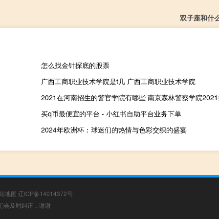
双子座和什
怎么找金针探底的股票
广西工商职业技术学院是t几 广西工商职业技术学院
2021在河南招生的警官学院有哪些 南京森林警察学院202
买q币最便宜的平台 - 小红书自助平台业务下单
2024年欧洲杯：球迷们的热情与色彩交织的盛宴
站地图
辽ICP备14014372号
，我们会及时纠正，谢谢