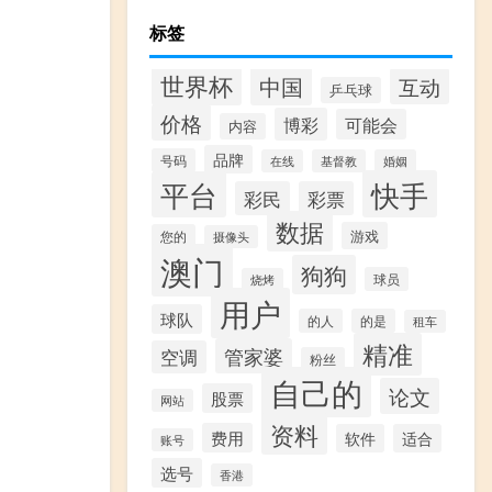
标签
世界杯
中国
互动
乒乓球
价格
博彩
可能会
内容
品牌
号码
在线
基督教
婚姻
快手
平台
彩民
彩票
数据
游戏
您的
摄像头
澳门
狗狗
球员
烧烤
用户
球队
的人
的是
租车
精准
管家婆
空调
粉丝
自己的
论文
股票
网站
资料
费用
软件
适合
账号
选号
香港