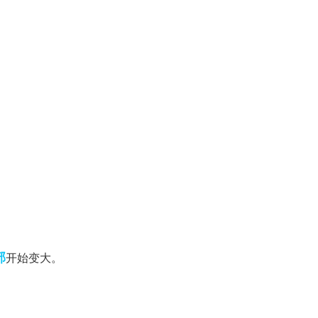
部
开始变大。