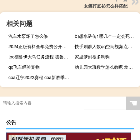
女装打底衫怎么样搭配
相关问题
汽车水泵坏了怎么修
幻想水浒传1哪几个一定会死 幻想水浒传2人物
2024正版资料全年免费公开三(2024正版资料大全免费)--最新答案解释落实--3DM24.28.19
快手刷群人数qq空间视频点赞购买(快手互赞qq群上千人)
tbc德鲁伊大鸟任务流程 德鲁伊大鸟任务流程
家里梦到很多狗狗
qq飞车经验宠物
幼儿园大班数学怎么教呢 幼儿园大班数学试卷
cba辽宁2022赛程 cba新赛季2022赛程表
☚
公告