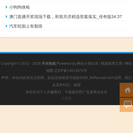
小狗狗体检
澳门直播开奖现场下载，和衷共济精选答案落实_传奇版34.37
汽车轮胎上有裂痕
Copyright © 2012 - 2026
丹东热线
Powered by
网站分类目录
|
精选推荐文章
|
网站
地图
辽ICP备14014372号
声明：本站内容来自互联网，如信息有错误可发邮件到f_fb#foxmail.com说明，我们
会及时纠正，谢谢
本站仅为个人兴趣爱好，不接盈利性广告及商业合作
小男孩