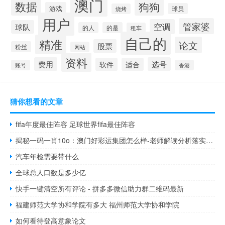
澳门
数据
狗狗
游戏
球员
烧烤
用户
管家婆
空调
球队
的人
的是
租车
自己的
精准
论文
股票
粉丝
网站
资料
费用
选号
软件
适合
账号
香港
猜你想看的文章
fifa年度最佳阵容 足球世界fifa最佳阵容
揭秘一码一肖10o：澳门好彩运集团怎么样-老师解读分析落实-2399.ISO.542
汽车年检需要带什么
全球总人口数是多少亿
快手一键清空所有评论 - 拼多多微信助力群二维码最新
福建师范大学协和学院有多大 福州师范大学协和学院
如何看待登高意象论文