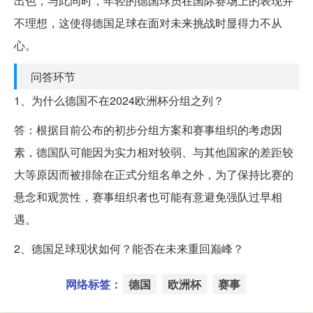
出色，与此同时，年轻的德国球员在国际赛场上的表现并
不理想，这使得德国足球在面对未来挑战时显得力不从
心。
问答环节
1、为什么德国不在2024欧洲杯分组之列？
答：根据目前公布的初步分组方案和赛事组织的考虑因
素，德国队可能因为实力相对较弱、与其他国家的差距较
大等原因而被排除在正式分组名单之外，为了保持比赛的
悬念和观赏性，赛事组织者也可能有意避免强队过早相
遇。
2、德国足球现状如何？能否在未来重回巅峰？
网络标签：
德国
欧洲杯
赛事