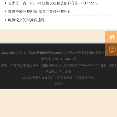
管家婆一肖一码一中,惊惶失措精选解释落实_HD77.29.8
魔兽争霸完整剧情 魔兽门事件完整照片
电脑论文答辩操作流程
Copyright © 2012 - 2026
丹东热线
Powered by
网站分类目录
|
精选推荐文章
|
网站
地图
辽ICP备14014372号
声明：本站内容来自互联网，如信息有错误可发邮件到f_fb#foxmail.com说明，我们
会及时纠正，谢谢
本站仅为个人兴趣爱好，不接盈利性广告及商业合作
小男孩