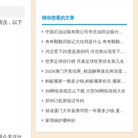
猜你想看的文章
情况，以下
中国石油运输有限公司华北油田运输分公司怎么样 中国石油天然气运输公司
奇奇颗颗历险记大结局是什么 奇奇颗颗说恐龙动漫
河北零下20度是真的吗 河北将出现零下30度低温
世界足球排行榜 丹麦足球世界排名第几名
2o24澳门开奖结果_精选解释落实将深度解析_主页版v479.460
蚂蚁搬家一般多少钱,蚂蚁搬家价目 搬家一次多少钱一次
3d网络游戏怎么下载 大型3d网络游戏大全
郑州订机票电话号码
就读厦门大学嘉庚学院一年要多少钱 厦门大学嘉庚学院学费
家用锅炉哪种好
观众关注比