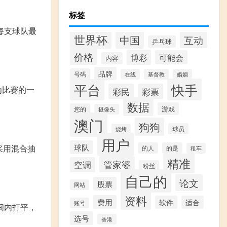
标签
每支球队最
世界杯
中国
互动
乒乓球
价格
博彩
可能会
内容
品牌
号码
在线
基督教
婚姻
快手
平台
为比赛的一
彩民
彩票
数据
游戏
您的
摄像头
澳门
狗狗
球员
烧烤
用户
球队
采用混合抽
的人
的是
租车
精准
管家婆
空调
粉丝
自己的
论文
股票
网站
资料
费用
软件
适合
账号
间内打平，
选号
香港