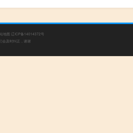
站地图
辽ICP备14014372号
，我们会及时纠正，谢谢