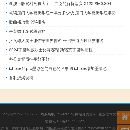
新澳正版资料免费大全__广泛的解析落实-3123.XM0.204
就读厦门大学嘉庚学院一年要多少钱 厦门大学嘉庚学院学费
歌曲播放量全球排名
基督教年终感恩致辞
乒乓球大魔王张怡宁世界排名 张怡宁退役时世界排名
2024丁俊晖威尔士比赛赛程 斯诺克丁俊晖赛程
办公桌背后挂字好不好
iphone11pro墨绿色与白色的区别 新iphone增加墨绿色
自制烧烤调料
Copyright © 2012 - 2026
丹东热线
Powered by
网站分类目录
|
精选推荐文章
|
网站
地图
辽ICP备14014372号
声明：本站内容来自互联网，如信息有错误可发邮件到f_fb#foxmail.com说明，我们