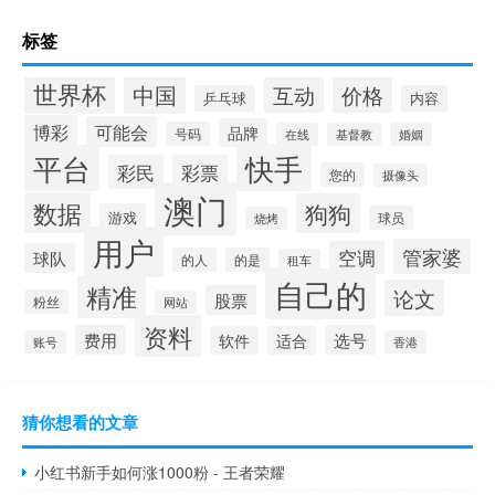
标签
世界杯
中国
互动
价格
乒乓球
内容
博彩
可能会
品牌
号码
在线
基督教
婚姻
快手
平台
彩民
彩票
您的
摄像头
澳门
数据
狗狗
游戏
球员
烧烤
用户
管家婆
空调
球队
的人
的是
租车
自己的
精准
论文
股票
粉丝
网站
资料
费用
选号
软件
适合
账号
香港
猜你想看的文章
小红书新手如何涨1000粉 - 王者荣耀