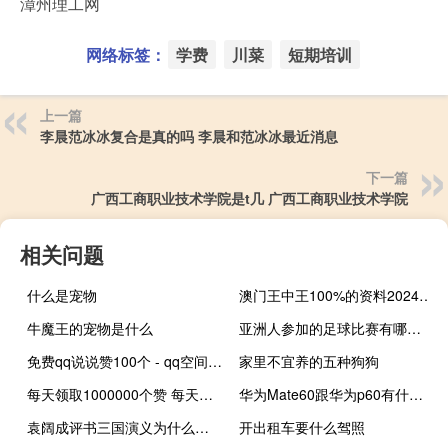
漳州理工网
网络标签：
学费
川菜
短期培训
上一篇
李晨范冰冰复合是真的吗 李晨和范冰冰最近消息
下一篇
广西工商职业技术学院是t几 广西工商职业技术学院
相关问题
什么是宠物
澳门王中王100%的资料2024江左挴朗：打开香港图库资料软件下载-老师最新诗意解释落实-2870.3D.A788
牛魔王的宠物是什么
亚洲人参加的足球比赛有哪些 东亚杯有哪些国家参加
免费qq说说赞100个 - qq空间点赞群聊 快手打call自助
家里不宜养的五种狗狗
每天领取1000000个赞 每天领取100000个赞是真的吗(每天领取1000个qq赞)
华为Mate60跟华为p60有什么区别 华为MATE60系列
袁阔成评书三国演义为什么有杂音 评书三国演义袁阔成
开出租车要什么驾照