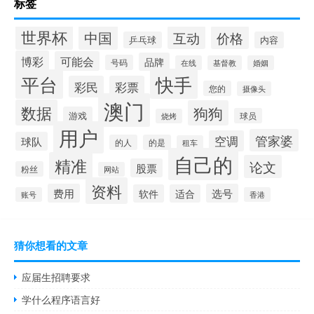
标签
世界杯
中国
互动
价格
乒乓球
内容
博彩
可能会
品牌
号码
在线
基督教
婚姻
快手
平台
彩民
彩票
您的
摄像头
澳门
数据
狗狗
游戏
球员
烧烤
用户
管家婆
空调
球队
的人
的是
租车
自己的
精准
论文
股票
粉丝
网站
资料
费用
选号
软件
适合
账号
香港
猜你想看的文章
应届生招聘要求
学什么程序语言好