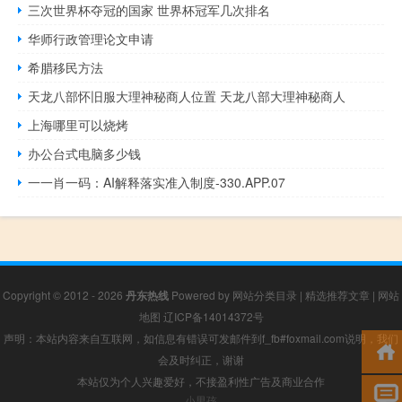
三次世界杯夺冠的国家 世界杯冠军几次排名
华师行政管理论文申请
希腊移民方法
天龙八部怀旧服大理神秘商人位置 天龙八部大理神秘商人
上海哪里可以烧烤
办公台式电脑多少钱
一一肖一码：AI解释落实准入制度-330.APP.07
Copyright © 2012 - 2026
丹东热线
Powered by
网站分类目录
|
精选推荐文章
|
网站
地图
辽ICP备14014372号
声明：本站内容来自互联网，如信息有错误可发邮件到f_fb#foxmail.com说明，我们
会及时纠正，谢谢
本站仅为个人兴趣爱好，不接盈利性广告及商业合作
小男孩