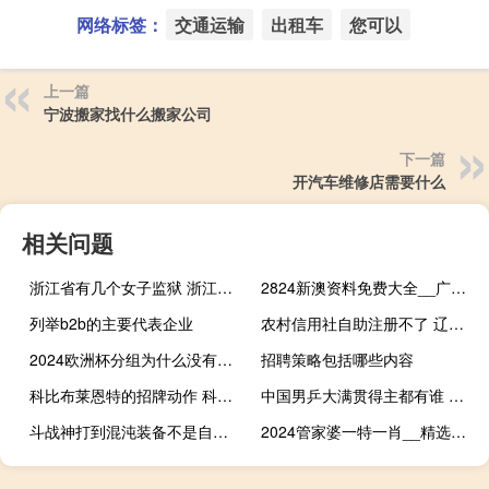
网络标签：
交通运输
出租车
您可以
上一篇
宁波搬家找什么搬家公司
下一篇
开汽车维修店需要什么
相关问题
浙江省有几个女子监狱 浙江省第一监狱在哪里
2824新澳资料免费大全__广泛的最新解答-1873.CC.92
列举b2b的主要代表企业
农村信用社自助注册不了 辽宁省农村信用社联合社
2024欧洲杯分组为什么没有德国 2024年欧洲杯举办地
招聘策略包括哪些内容
科比布莱恩特的招牌动作 科比布莱恩特经典图片
中国男乒大满贯得主都有谁 中国男乒大满贯都有谁
斗战神打到混沌装备不是自己的怎么办 斗战神混沌模式怎么进
2024管家婆一特一肖__精选解析解释-2820.3D.A738