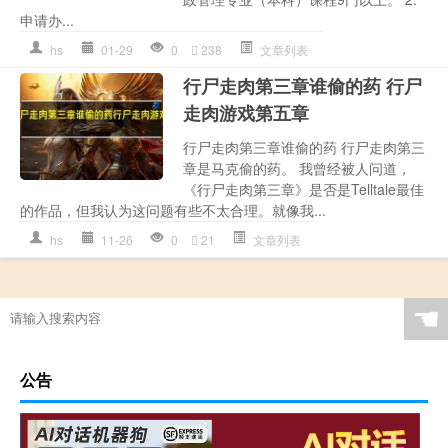
申请办...
hs
01-29
0
238
文章列表
行尸走肉第三章谁偷的药 行尸
走肉游戏第五章
行尸走肉第三章谁偷的药 行尸走肉第三
章是马克偷的药。 我曾经被人问道，
《行尸走肉第三章》是否是Telltale最佳
的作品，但我认为这问题有些不太合理。就像我...
hs
11-26
0
21
文章列表
☚
公告