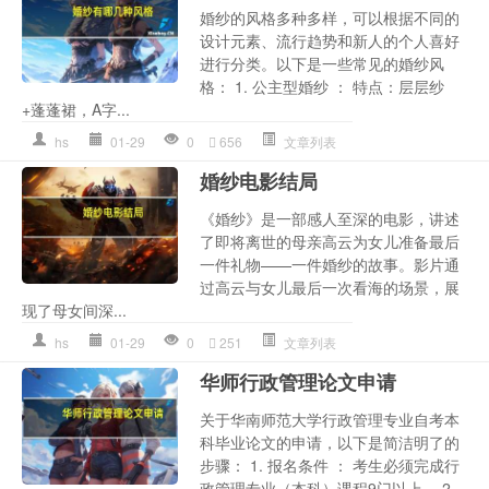
婚纱的风格多种多样，可以根据不同的
设计元素、流行趋势和新人的个人喜好
进行分类。以下是一些常见的婚纱风
格： 1. 公主型婚纱 ： 特点：层层纱
+蓬蓬裙，A字...
hs
01-29
0
656
文章列表
婚纱电影结局
《婚纱》是一部感人至深的电影，讲述
了即将离世的母亲高云为女儿准备最后
一件礼物——一件婚纱的故事。影片通
过高云与女儿最后一次看海的场景，展
现了母女间深...
hs
01-29
0
251
文章列表
华师行政管理论文申请
关于华南师范大学行政管理专业自考本
科毕业论文的申请，以下是简洁明了的
步骤： 1. 报名条件 ： 考生必须完成行
政管理专业（本科）课程9门以上。 2.