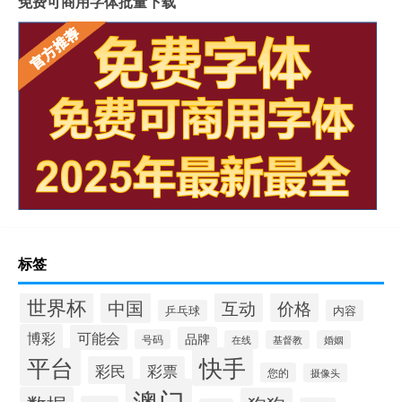
免费可商用字体批量下载
标签
世界杯
中国
互动
价格
乒乓球
内容
博彩
可能会
品牌
号码
在线
基督教
婚姻
快手
平台
彩民
彩票
您的
摄像头
澳门