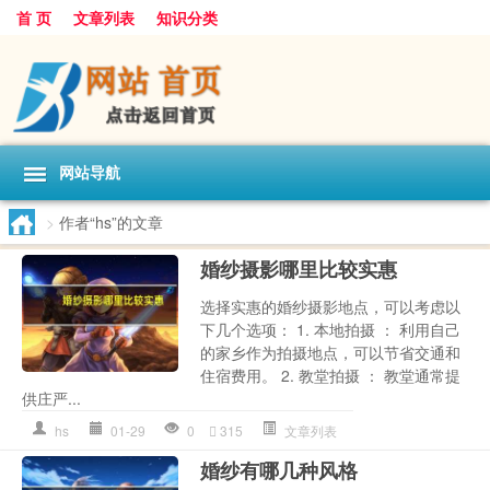
首 页
文章列表
知识分类
网站导航
>
作者“hs”的文章
婚纱摄影哪里比较实惠
选择实惠的婚纱摄影地点，可以考虑以
下几个选项： 1. 本地拍摄 ： 利用自己
的家乡作为拍摄地点，可以节省交通和
住宿费用。 2. 教堂拍摄 ： 教堂通常提
供庄严...
hs
01-29
0
315
文章列表
婚纱有哪几种风格