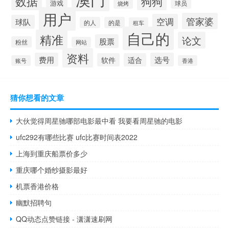
数据
狗狗
游戏
球员
烧烤
用户
管家婆
空调
球队
的人
的是
租车
自己的
精准
论文
股票
粉丝
网站
资料
费用
选号
软件
适合
账号
香港
猜你想看的文章
大伙觉得周星驰哪部电影最中看 我要看周星驰的电影
ufc292有哪些比赛 ufc比赛时间表2022
上海到重庆船票价多少
重庆哪个婚纱摄影最好
机票香港价格
幽默招聘句
QQ动态点赞链接 - 潇潇速刷网