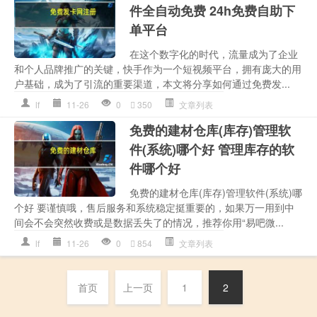
件全自动免费 24h免费自助下
单平台
在这个数字化的时代，流量成为了企业
和个人品牌推广的关键，快手作为一个短视频平台，拥有庞大的用
户基础，成为了引流的重要渠道，本文将分享如何通过免费发...
lf
11-26
0
350
文章列表
免费的建材仓库(库存)管理软
件(系统)哪个好 管理库存的软
件哪个好
免费的建材仓库(库存)管理软件(系统)哪
个好 要谨慎哦，售后服务和系统稳定挺重要的，如果万一用到中
间会不会突然收费或是数据丢失了的情况，推荐你用“易吧微...
lf
11-26
0
854
文章列表
首页
上一页
1
2