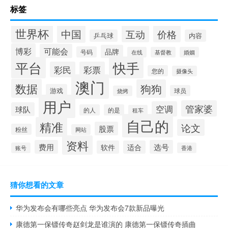
标签
世界杯
中国
互动
价格
乒乓球
内容
博彩
可能会
品牌
号码
在线
基督教
婚姻
快手
平台
彩民
彩票
您的
摄像头
澳门
数据
狗狗
游戏
球员
烧烤
用户
管家婆
空调
球队
的人
的是
租车
自己的
精准
论文
股票
粉丝
网站
资料
费用
选号
软件
适合
账号
香港
猜你想看的文章
华为发布会有哪些亮点 华为发布会7款新品曝光
康德第一保镖传奇赵剑龙是谁演的 康德第一保镖传奇插曲