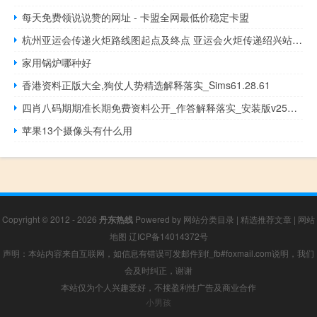
每天免费领说说赞的网址 - 卡盟全网最低价稳定卡盟
杭州亚运会传递火炬路线图起点及终点 亚运会火炬传递绍兴站开跑
家用锅炉哪种好
香港资料正版大全,狗仗人势精选解释落实_Sims61.28.61
四肖八码期期准长期免费资料公开_作答解释落实_安装版v254.407
苹果13个摄像头有什么用
Copyright © 2012 - 2026
丹东热线
Powered by
网站分类目录
|
精选推荐文章
|
网站
地图
辽ICP备14014372号
声明：本站内容来自互联网，如信息有错误可发邮件到f_fb#foxmail.com说明，我们
会及时纠正，谢谢
本站仅为个人兴趣爱好，不接盈利性广告及商业合作
小男孩