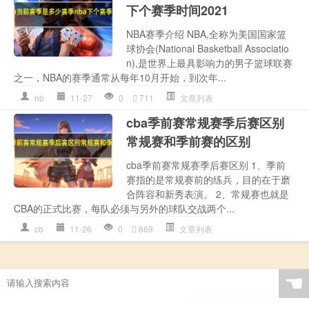
下个赛季时间2021
NBA赛季介绍 NBA,全称为美国国家篮
球协会(National Basketball Associatio
n),是世界上最具影响力的男子篮球联赛
之一，NBA的赛季通常从每年10月开始，到次年...
nb
11-27
0
711
文章列表
cba季前赛常规赛季后赛区别
常规赛和季前赛的区别
cba季前赛常规赛季后赛区别 1、季前
赛指的是常规赛前的练兵，目的在于磨
合阵容和新秀表演。 2、常规赛也就是
CBA的正式比赛，每队必须与另外的球队交战两个...
cb
11-26
0
869
文章列表
☚