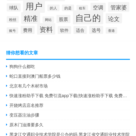
用户
管家婆
空调
球队
的人
的是
租车
自己的
精准
论文
股票
粉丝
网站
资料
费用
选号
软件
适合
账号
香港
猜你想看的文章
狗狗什么都吃
蛇口直接到澳门船票多少钱
北京有几个木材市场
快速涨粉助手下载 免费引流app下载(快速涨粉助手下载 免费引流app下载安装)
开烧烤店店名推荐
变压器注油步骤
原木门油漆要多久
黑龙江交通职业技术学院是公办的吗 黑龙江省交通职业技术学院