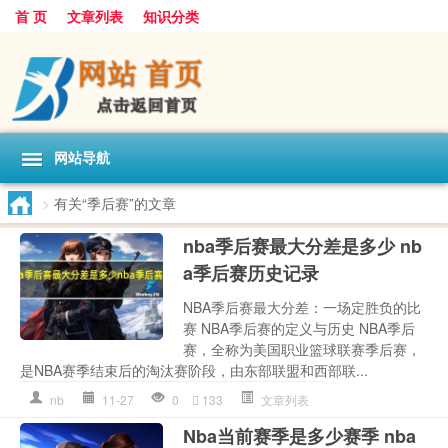
首 页
文章列表
知识分类
网站导航
>
有关“季后赛”的文章
nba季后赛最大分差是多少 nb
a季后赛历史记录
NBA季后赛最大分差：一场定胜负的比
赛 NBA季后赛的定义与历史 NBA季后
赛，全称为美国职业篮球联赛季后赛，
是NBA赛季结束后的淘汰赛阶段，由东部联盟和西部联...
nb
11-27
0
133
文章列表
Nba当前赛季是多少赛季 nba