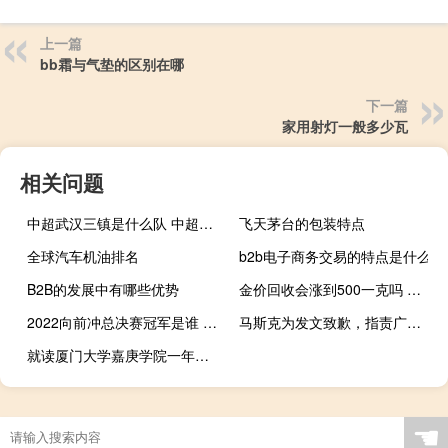
上一篇
bb霜与气垫的区别在哪
下一篇
家用射灯一般多少瓦
相关问题
中超武汉三镇是什么队 中超武汉三镇厉害了
飞天茅台的包装特点
全球汽车机油排名
b2b电子商务交易的特点是什么
B2B的发展中有哪些优势
金价回收会涨到500一克吗 黄金回收价是多少钱一克
2022向前冲总决赛冠军是谁 2022中冠联赛最新战报
马斯克为发文致歉，指责广告商的“敲诈”行为
就读厦门大学嘉庚学院一年要多少钱 厦门大学嘉庚学院学费
☚