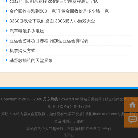
cba辽宁队剩余赛程 cba第三阶段赛程表辽宁队
金价回收会涨到500一克吗 黄金回收价是多少钱一克
3366游戏盒下载到桌面 3366双人小游戏大全
汽车电池多少电压
亚运会游泳项目赛程 雅加达亚运会赛程表
机票购买方式
基督教描绘的天堂景象
Copyright © 2012 - 2026
丹东热线
Powered by
网站分类目录
|
精选推荐文章
|
网站
地图
辽ICP备14014372号
声明：本站内容来自互联网，如信息有错误可发邮件到f_fb#foxmail.com说明，我们
会及时纠正，谢谢
本站仅为个人兴趣爱好，不接盈利性广告及商业合作
小男孩