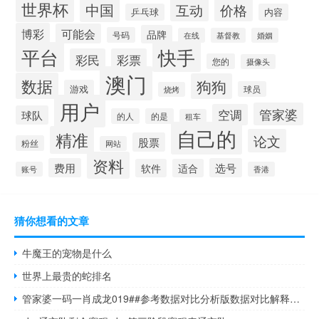
世界杯
中国
互动
价格
乒乓球
内容
博彩
可能会
品牌
号码
在线
基督教
婚姻
快手
平台
彩民
彩票
您的
摄像头
澳门
数据
狗狗
游戏
球员
烧烤
用户
管家婆
空调
球队
的人
的是
租车
自己的
精准
论文
股票
粉丝
网站
资料
费用
选号
软件
适合
账号
香港
猜你想看的文章
牛魔王的宠物是什么
世界上最贵的蛇排名
管家婆一码一肖成龙019##参考数据对比分析版数据对比解释落实-606.DHA.22