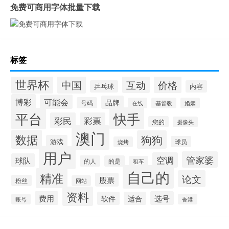
免费可商用字体批量下载
标签
世界杯
中国
互动
价格
乒乓球
内容
博彩
可能会
品牌
号码
在线
基督教
婚姻
快手
平台
彩民
彩票
您的
摄像头
澳门
数据
狗狗
游戏
球员
烧烤
用户
管家婆
空调
球队
的人
的是
租车
自己的
精准
论文
股票
粉丝
网站
资料
费用
选号
软件
适合
账号
香港