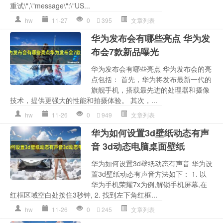
重试\",\"message\":\"US...
hw
11-27
0
395
文章列表
华为发布会有哪些亮点 华为发
布会7款新品曝光
华为发布会有哪些亮点 华为发布会的亮
点包括： 首先，华为将发布最新一代的
旗舰手机，搭载最先进的处理器和摄像
技术，提供更强大的性能和拍摄体验。 其次，...
hw
11-26
0
949
文章列表
华为如何设置3d壁纸动态有声
音 3d动态电脑桌面壁纸
华为如何设置3d壁纸动态有声音 华为设
置3d壁纸动态有声音方法如下： 1. 以
华为手机荣耀7x为例,解锁手机屏幕,在
红框区域空白处按住3秒钟, 2. 找到左下角红框...
hw
11-26
0
245
文章列表