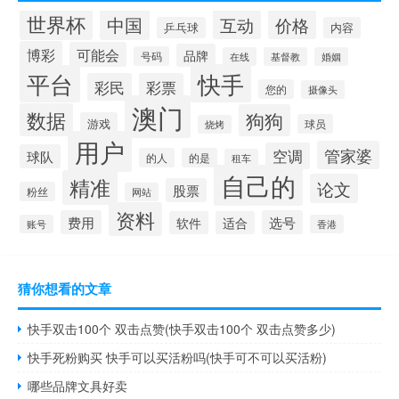
世界杯
中国
互动
价格
乒乓球
内容
博彩
可能会
品牌
号码
在线
基督教
婚姻
快手
平台
彩民
彩票
您的
摄像头
澳门
数据
狗狗
游戏
球员
烧烤
用户
管家婆
空调
球队
的人
的是
租车
自己的
精准
论文
股票
粉丝
网站
资料
费用
选号
软件
适合
账号
香港
猜你想看的文章
快手双击100个 双击点赞(快手双击100个 双击点赞多少)
快手死粉购买 快手可以买活粉吗(快手可不可以买活粉)
哪些品牌文具好卖