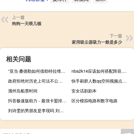
上一篇
狗狗一天喂几顿
下一篇
家用吸尘器吸力一般是多少
相关问题
“亚当·桑德勒如何借助特拉维斯·凯尔斯与泰勒·斯威夫特的关系进行创作？”
nba2k14应该如何搭配阵容,举例,不一定要全明星,最多2~3个全明星 nba全明星阵容新变化
政府拒绝对历史上司法不公受害者进行赔偿
快手刷群人数qq空间视频点赞购买(快手互赞qq群上千人)
涠州岛船票时间
安全话剧剧本
抖音极速版助力 - 最强卡盟排行榜2016,快手免费双击软件手机版
区分模拟电路和数字电路
刘诗雯的男朋友是李现吗 刘诗雯的现任男朋友是谁