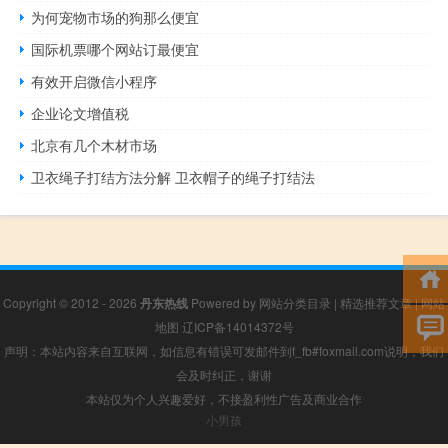
为何宠物市场的狗那么便宜
国际机票哪个网站订最便宜
有效开启微信小程序
企业论文增值税
北京有几个木材市场
卫衣绳子打结方法分解 卫衣帽子的绳子打结法
Copyright © 2012 - 2026
丹东热线
Powered by
网站分类目录
|
精选推荐文章
|
网站
地图
辽ICP备14014372号
声明：本站内容来自互联网，如信息有错误可发邮件到f_fb#foxmail.com说明，我们
会及时纠正，谢谢
本站仅为个人兴趣爱好，不接盈利性广告及商业合作
小男孩