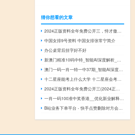
猜你想看的文章
2024正版资料全年免费公开三，恃才傲物精选答案落实_HZ571.76
中国女排9号资料 中国女排张常宁简介
办公桌背后挂字好不好
新澳门精准10码中特_智能AI深度解析_百度移动统计版.23.151
澳门一码一肖一特一中37期_智能AI深度解析_百度移动统计版.213.1.137
十二星座能考上什么大学 十二星座会考上什么大学
2024正版资料全年免费公开三(2024正版资料大全免费)--最新答案解释落实--3DM24.28.19
一肖一码100准中奖香港__优化新业解释落实态新-3407.PL.279
B站业务下单平台 - 快手点赞删除对方会知道吗