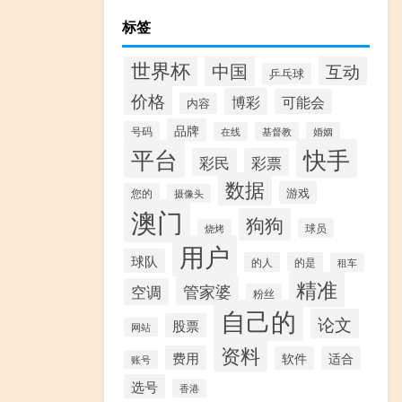
标签
世界杯
中国
互动
乒乓球
价格
博彩
可能会
内容
品牌
号码
在线
基督教
婚姻
快手
平台
彩民
彩票
数据
游戏
您的
摄像头
澳门
狗狗
球员
烧烤
用户
球队
的人
的是
租车
精准
管家婆
空调
粉丝
自己的
论文
股票
网站
资料
费用
软件
适合
账号
选号
香港