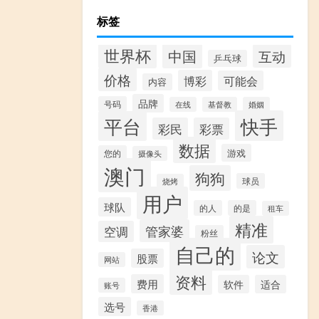
标签
世界杯
中国
互动
乒乓球
价格
博彩
可能会
内容
品牌
号码
在线
基督教
婚姻
快手
平台
彩民
彩票
数据
游戏
您的
摄像头
澳门
狗狗
球员
烧烤
用户
球队
的人
的是
租车
精准
管家婆
空调
粉丝
自己的
论文
股票
网站
资料
费用
软件
适合
账号
选号
香港