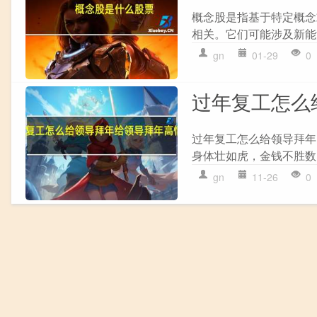
概念股是指基于特定概念
相关。它们可能涉及新能源
gn
01-29
0
过年复工怎么
过年复工怎么给领导拜年
身体壮如虎，金钱不胜数
gn
11-26
0