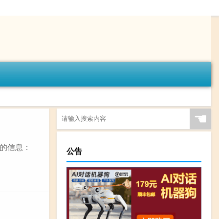
☚
的信息：
公告