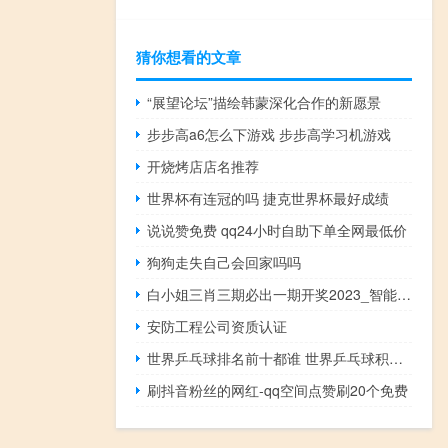
猜你想看的文章
“展望论坛”描绘韩蒙深化合作的新愿景
步步高a6怎么下游戏 步步高学习机游戏
开烧烤店店名推荐
世界杯有连冠的吗 捷克世界杯最好成绩
说说赞免费 qq24小时自助下单全网最低价
狗狗走失自己会回家吗吗
白小姐三肖三期必出一期开奖2023_智能AI深度解析_好看视频版v32.31.880
安防工程公司资质认证
世界乒乓球排名前十都谁 世界乒乓球积分榜
刷抖音粉丝的网红-qq空间点赞刷20个免费