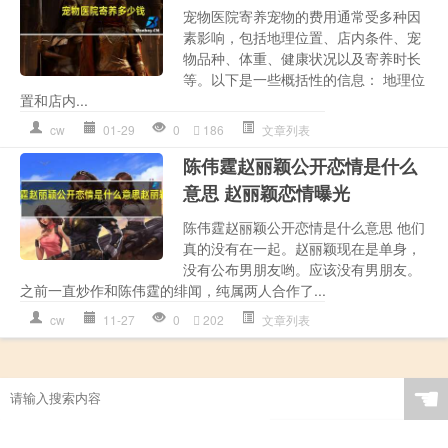
宠物医院寄养宠物的费用通常受多种因
素影响，包括地理位置、店内条件、宠
物品种、体重、健康状况以及寄养时长
等。以下是一些概括性的信息： 地理位
置和店内...
cw
01-29
0
186
文章列表
陈伟霆赵丽颖公开恋情是什么
意思 赵丽颖恋情曝光
陈伟霆赵丽颖公开恋情是什么意思 他们
真的没有在一起。赵丽颖现在是单身，
没有公布男朋友哟。应该没有男朋友。
之前一直炒作和陈伟霆的绯闻，纯属两人合作了...
cw
11-27
0
202
文章列表
☚