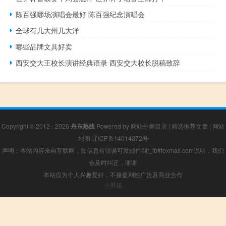
陈百强哪场演唱会最好 陈百强纪念演唱会
全球有几大州几大洋
哪些品牌文具好卖
西安交大王校长演讲经典语录 西安交大校长脱稿致辞
Copyright © 2012 - 2026
丹东热线
Powered by
网站分类目录
|
精选推荐文章
|
网站
地图
辽ICP备14014372号
声明：本站内容来自互联网，如信息有错误可发邮件到f_fb#foxmail.com说明，我们
会及时纠正，谢谢
本站仅为个人兴趣爱好，不接盈利性广告及商业合作
小男孩