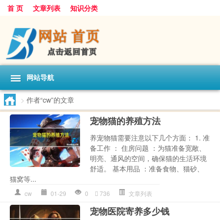
首 页
文章列表
知识分类
网站导航
>
作者“cw”的文章
宠物猫的养殖方法
养宠物猫需要注意以下几个方面： 1. 准
备工作 ： 住房问题 ：为猫准备宽敞、
明亮、通风的空间，确保猫的生活环境
舒适。 基本用品 ：准备食物、猫砂、
猫窝等...
cw
01-29
0
736
文章列表
宠物医院寄养多少钱