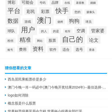
博彩
可能会
品牌
号码
在线
基督教
婚姻
快手
平台
彩民
彩票
您的
摄像头
澳门
数据
狗狗
游戏
球员
烧烤
用户
管家婆
空调
球队
的人
的是
租车
自己的
精准
论文
股票
粉丝
网站
资料
费用
选号
软件
适合
账号
香港
猜你想看的文章
西岛居民乘船票价是多少
澳门今晚一肖一码必中(澳门今晚开奖结果2024年)--最佳选择--V22.48.63
logo如何消除
概念股是什么股票
世界杯晋级赛平局会怎样 世界杯小组赛全部打平