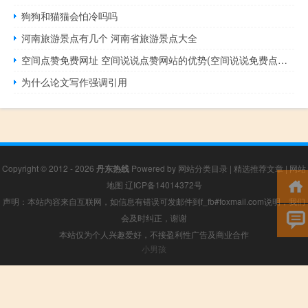
狗狗和猫猫会怕冷吗吗
河南旅游景点有几个 河南省旅游景点大全
空间点赞免费网址 空间说说点赞网站的优势(空间说说免费点赞网站便宜)
为什么论文写作强调引用
Copyright © 2012 - 2026
丹东热线
Powered by
网站分类目录
|
精选推荐文章
|
网站
地图
辽ICP备14014372号
声明：本站内容来自互联网，如信息有错误可发邮件到f_fb#foxmail.com说明，我们
会及时纠正，谢谢
本站仅为个人兴趣爱好，不接盈利性广告及商业合作
小男孩