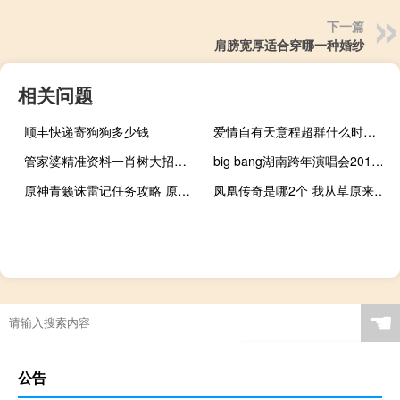
下一篇
肩膀宽厚适合穿哪一种婚纱
相关问题
顺丰快递寄狗狗多少钱
爱情自有天意程超群什么时候喜欢唐糖 爱情自有天意吻戏
管家婆精准资料一肖树大招风：天方夜谭打一生肖是什么意思-精选解析解释-3561.ISO.680
big bang湖南跨年演唱会2016年几月 湖南卫视跨年演唱会bigbang
原神青籁诛雷记任务攻略 原神清籁逐雷记其三
凤凰传奇是哪2个 我从草原来凤凰传奇
☚
公告