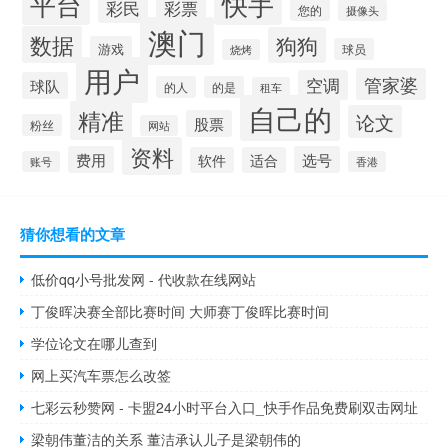
快手
平台
彩民
彩票
您的
摄像头
澳门
数据
狗狗
游戏
球员
烧烤
用户
管家婆
空调
球队
的人
的是
租车
自己的
精准
论文
股票
粉丝
网站
资料
费用
选号
软件
适合
账号
香港
猜你想看的文章
低价qq小号批发网 - 代收款在线网站
丁俊晖决赛全部比赛时间 大师赛丁俊晖比赛时间
学位论文在哪儿查到
网上买汽车票怎么改签
七彩云秒赞网 - 卡盟24小时平台入口_快手作品免费刷双击网址
梁朝伟董洁的关系 董洁承认儿子是梁朝伟的