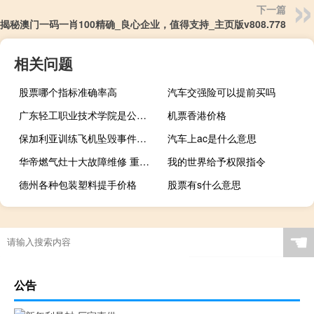
下一篇
揭秘澳门一码一肖100精确_良心企业，值得支持_主页版v808.778
相关问题
股票哪个指标准确率高
汽车交强险可以提前买吗
广东轻工职业技术学院是公办还是民办 广东省轻工职业技术学校
机票香港价格
保加利亚训练飞机坠毁事件的原因是什么？
汽车上ac是什么意思
华帝燃气灶十大故障维修 重庆华帝燃气灶维修
我的世界给予权限指令
德州各种包装塑料提手价格
股票有s什么意思
☚
公告