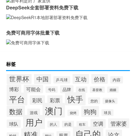
DeepSeek全套部署资料免费下载
免费可商用字体批量下载
标签
世界杯
中国
互动
价格
乒乓球
内容
博彩
可能会
品牌
号码
在线
基督教
婚姻
快手
平台
彩民
彩票
您的
摄像头
澳门
数据
狗狗
游戏
球员
烧烤
用户
管家婆
空调
球队
的人
的是
租车
自己的
精准
论文
股票
粉丝
网站