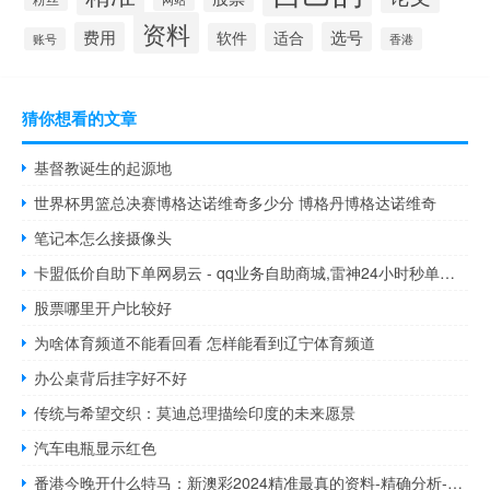
资料
费用
选号
软件
适合
账号
香港
猜你想看的文章
基督教诞生的起源地
世界杯男篮总决赛博格达诺维奇多少分 博格丹博格达诺维奇
笔记本怎么接摄像头
卡盟低价自助下单网易云 - qq业务自助商城,雷神24小时秒单业务平台
股票哪里开户比较好
为啥体育频道不能看回看 怎样能看到辽宁体育频道
办公桌背后挂字好不好
传统与希望交织：莫迪总理描绘印度的未来愿景
汽车电瓶显示红色
番港今晚开什么特马：新澳彩2024精准最真的资料-精确分析-1266.3D.A115