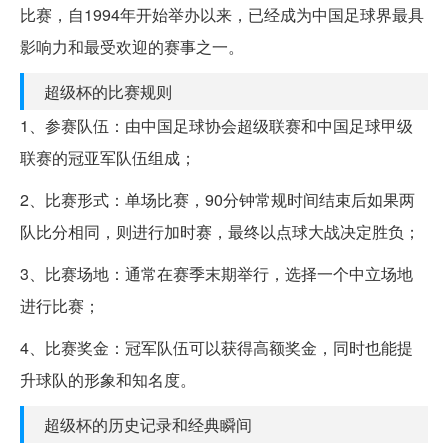
比赛，自1994年开始举办以来，已经成为中国足球界最具
影响力和最受欢迎的赛事之一。
超级杯的比赛规则
1、参赛队伍：由中国足球协会超级联赛和中国足球甲级
联赛的冠亚军队伍组成；
2、比赛形式：单场比赛，90分钟常规时间结束后如果两
队比分相同，则进行加时赛，最终以点球大战决定胜负；
3、比赛场地：通常在赛季末期举行，选择一个中立场地
进行比赛；
4、比赛奖金：冠军队伍可以获得高额奖金，同时也能提
升球队的形象和知名度。
超级杯的历史记录和经典瞬间