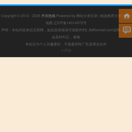
Copyright © 2012 - 2026
丹东热线
Powered by
网站分类目录
|
精选推荐文章
|
网站
地图
辽ICP备14014372号
声明：本站内容来自互联网，如信息有错误可发邮件到f_fb#foxmail.com说明，我们
会及时纠正，谢谢
本站仅为个人兴趣爱好，不接盈利性广告及商业合作
小男孩