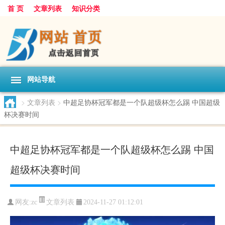
首 页
文章列表
知识分类
网站导航
>
文章列表
>
中超足协杯冠军都是一个队超级杯怎么踢 中国超级
杯决赛时间
中超足协杯冠军都是一个队超级杯怎么踢 中国
超级杯决赛时间
文章列表
网友:
zc
2024-11-27 01:12:01