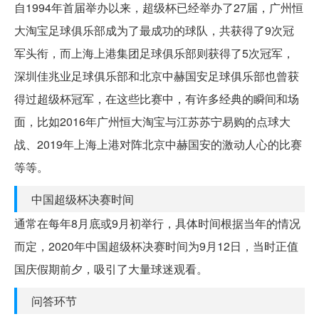
自1994年首届举办以来，超级杯已经举办了27届，广州恒
大淘宝足球俱乐部成为了最成功的球队，共获得了9次冠
军头衔，而上海上港集团足球俱乐部则获得了5次冠军，
深圳佳兆业足球俱乐部和北京中赫国安足球俱乐部也曾获
得过超级杯冠军，在这些比赛中，有许多经典的瞬间和场
面，比如2016年广州恒大淘宝与江苏苏宁易购的点球大
战、2019年上海上港对阵北京中赫国安的激动人心的比赛
等等。
中国超级杯决赛时间
通常在每年8月底或9月初举行，具体时间根据当年的情况
而定，2020年中国超级杯决赛时间为9月12日，当时正值
国庆假期前夕，吸引了大量球迷观看。
问答环节