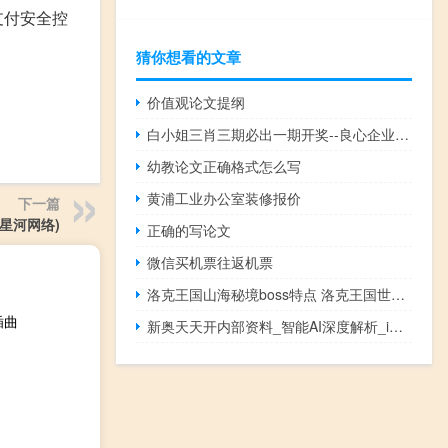
支付安全控
猜你想看的文章
价值观论文提纲
白小姐三肖三期必出一期开奖--良心企业，值得支持--安卓版463.313
幼教论文正确格式怎么写
黄浦工业办公室装修报价
下一篇
(星河网络)
正确的写论文
微信买机票往返机票
洛克王国山海秘境boss特点 洛克王国世界boss
插曲
新奥天天开内部资料_智能AI深度解析_iPhone版v11.64.229