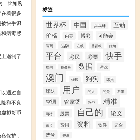
为，比如购
标签
存在着很多
易被快手识
世界杯
中国
互动
乒乓球
击和病毒感
价格
博彩
可能会
内容
品牌
号码
在线
基督教
婚姻
快手
平台
度上遏制了
彩民
彩票
数据
游戏
您的
摄像头
澳门
狗狗
球员
烧烤
用户
球队
可以通过自
的人
的是
租车
精准
管家婆
空调
风险和不良
粉丝
自己的
论文
的虚拟货币
股票
网站
资料
费用
软件
适合
账号
选号
隐私保护，
香港