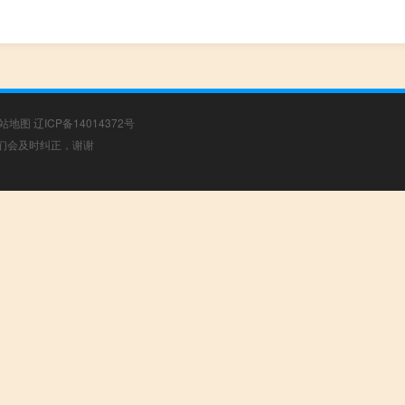
站地图
辽ICP备14014372号
，我们会及时纠正，谢谢