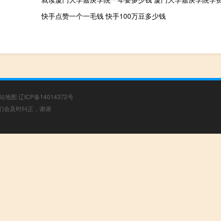
快手点赞一个一毛钱 快手100万豆多少钱
站地图
辽ICP备14014372号
，我们会及时纠正，谢谢