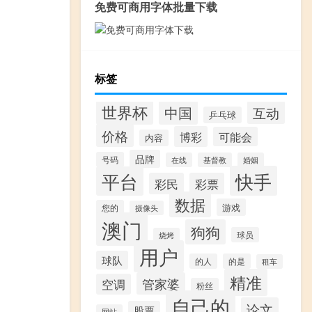
免费可商用字体批量下载
标签
世界杯
中国
互动
乒乓球
价格
博彩
可能会
内容
品牌
号码
在线
基督教
婚姻
快手
平台
彩民
彩票
数据
游戏
您的
摄像头
澳门
狗狗
球员
烧烤
用户
球队
的人
的是
租车
精准
管家婆
空调
粉丝
自己的
论文
股票
网站