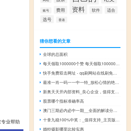
资料
费用
软件
适合
账号
选号
香港
猜你想看的文章
全球的总面积
每天领取1000000个赞 每天领取100000个赞是真的吗(每天领取1000个qq赞)
快手免费双击网址 - qq刷网站在线刷免费_小柯秒赞网黑色天空
最准一肖一码一一中一特_放松心情的绝佳选择_安卓版258.254
新奥天天开内部资料_良心企业，值得支持_3DM82.46.07
股票哪个指标准确率高
澳门三期必内必中一期__全面的解读分析-1465.3D.A314
十拿九稳100%中奖：_值得支持_主页版v227.348
求专业帮助
婚纱摄影哪里比较实惠