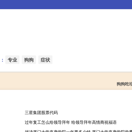
：
专业
狗狗
症状
狗狗吃
三星集团股票代码
过年复工怎么给领导拜年 给领导拜年高情商祝福语
就读厦门大学嘉庚学院一年要多少钱 厦门大学嘉庚学院学