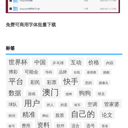
免费可商用字体批量下载
标签
世界杯
中国
互动
价格
乒乓球
内容
博彩
可能会
品牌
号码
在线
基督教
婚姻
快手
平台
彩民
彩票
您的
摄像头
澳门
数据
狗狗
游戏
球员
烧烤
用户
管家婆
空调
球队
的人
的是
租车
自己的
精准
论文
股票
粉丝
网站
资料
费用
选号
软件
适合
账号
香港