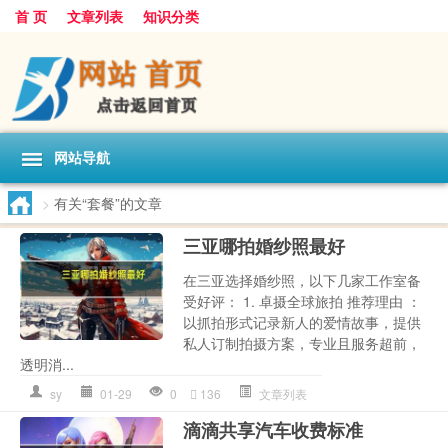
首 页
文章列表
知识分类
网站导航
>
有关“套餐”的文章
三亚哪拍婚纱照最好
在三亚选择婚纱照，以下几家工作室备
受好评： 1. 卓摄全球旅拍 推荐理由 ：
以抓拍形式记录新人的爱情故事，提供
私人订制拍摄方案，专业且服务超前，
透明消...
sy
01-29
0
136
文章列表
滴滴共享汽车收费标准