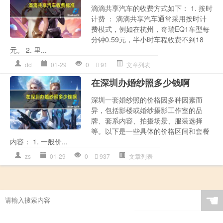
滴滴共享汽车的收费方式如下： 1. 按时
计费 ： 滴滴共享汽车通常采用按时计
费模式，例如在杭州，奇瑞EQ1车型每
分钟0.59元，半小时车程收费不到18
元。 2. 里...
dd
01-29
0
91
文章列表
在深圳办婚纱照多少钱啊
深圳一套婚纱照的价格因多种因素而
异，包括影楼或婚纱摄影工作室的品
牌、套系内容、拍摄场景、服装选择
等。以下是一些具体的价格区间和套餐
内容： 1. 一般价...
zs
01-29
0
937
文章列表
☚