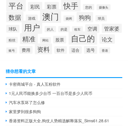
快手
平台
彩民
彩票
您的
摄像头
澳门
数据
狗狗
游戏
球员
烧烤
用户
管家婆
空调
球队
的人
的是
租车
自己的
精准
论文
股票
粉丝
网站
资料
费用
选号
软件
适合
账号
香港
猜你想看的文章
卡密商城平台 - 真人互粉软件
1元人民币能换多少台币 一百台币是多少人民币
汽车水泵坏了怎么修
家里梦到很多狗狗
香港资料正版大全,狗仗人势精选解释落实_Sims61.28.61