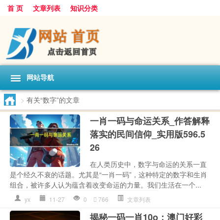
首 页
文章列表
知识分类
网站导航
>
有关“数字”的文章
一肖一码与命运关系_作答解释
落实的民间信仰_实用版596.5
26
在人类历史中，数字与命运的关系一直
是个经久不衰的话题。尤其是“一肖一码”，这种特定的数字和生肖
组合，被许多人认为蕴含着改变命运的力量。我们生活在一个...
yx
11-27
0
766
文章列表
揭秘一码一肖10o：澳门好彩