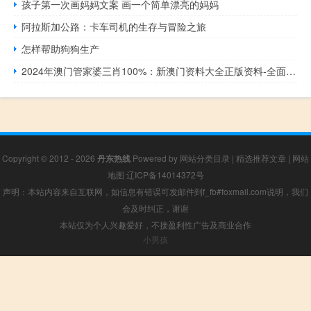
孩子第一次画妈妈文案 画一个简单漂亮的妈妈
阿拉斯加公路：卡车司机的生存与冒险之旅
怎样帮助狗狗生产
2024年澳门管家婆三肖100%：新澳门资料大全正版资料-全面的最佳解答-515.CC.3
Copyright © 2012 - 2026
丹东热线
Powered by
网站分类目录
|
精选推荐文章
|
网站
地图
辽ICP备14014372号
声明：本站内容来自互联网，如信息有错误可发邮件到f_fb#foxmail.com说明，我们
会及时纠正，谢谢
本站仅为个人兴趣爱好，不接盈利性广告及商业合作
小男孩