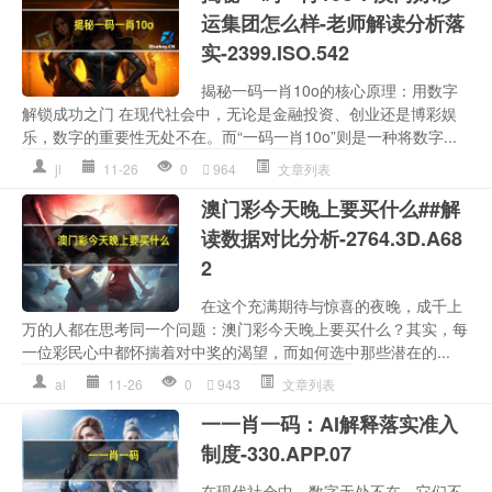
运集团怎么样-老师解读分析落
实-2399.ISO.542
揭秘一码一肖10o的核心原理：用数字
解锁成功之门 在现代社会中，无论是金融投资、创业还是博彩娱
乐，数字的重要性无处不在。而“一码一肖10o”则是一种将数字...
jl
11-26
0
964
文章列表
澳门彩今天晚上要买什么##解
读数据对比分析-2764.3D.A68
2
在这个充满期待与惊喜的夜晚，成千上
万的人都在思考同一个问题：澳门彩今天晚上要买什么？其实，每
一位彩民心中都怀揣着对中奖的渴望，而如何选中那些潜在的...
al
11-26
0
943
文章列表
一一肖一码：AI解释落实准入
制度-330.APP.07
在现代社会中，数字无处不在。它们不