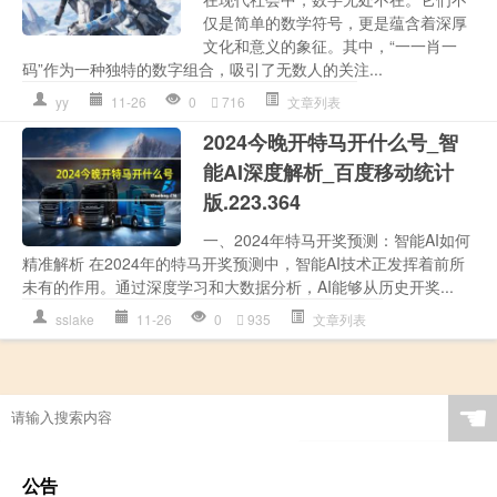
仅是简单的数学符号，更是蕴含着深厚
文化和意义的象征。其中，“一一肖一
码”作为一种独特的数字组合，吸引了无数人的关注...
yy
11-26
0
716
文章列表
2024今晚开特马开什么号_智
能AI深度解析_百度移动统计
版.223.364
一、2024年特马开奖预测：智能AI如何
精准解析 在2024年的特马开奖预测中，智能AI技术正发挥着前所
未有的作用。通过深度学习和大数据分析，AI能够从历史开奖...
sslake
11-26
0
935
文章列表
☚
公告