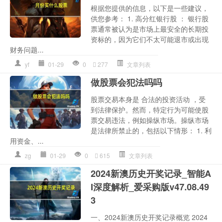
根据您提供的信息，以下是一些建议，
供您参考： 1. 高分红银行股 ： 银行股
票通常被认为是市场上最安全的长期投
资标的，因为它们不太可能退市或出现
财务问题...
yf
01-29
0
277
文章列表
做股票会犯法吗吗
股票交易本身是 合法的投资活动 ，受
到法律保护。然而，特定行为可能使股
票交易违法，例如操纵市场。操纵市场
是法律所禁止的，包括以下情形： 1. 利
用资金、...
zg
01-29
0
615
文章列表
2024新澳历史开奖记录_智能A
I深度解析_爱采购版v47.08.49
3
一、2024新澳历史开奖记录概览 2024