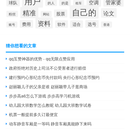
用户
管家婆
空调
球队
的人
的是
租车
自己的
精准
论文
股票
粉丝
网站
资料
费用
选号
软件
适合
账号
香港
猜你想看的文章
qq互赞神器的优势 - qq无限点赞应用
政府拒绝对历史上司法不公受害者进行赔偿
建行预约心形纪念币先付款吗 央行心形纪念币预约
赵丽颖儿子的父亲是谁 赵丽颖带儿子逛商场
步步高a6怎么下游戏 步步高学习机游戏
幼儿园大班数学怎么教呢 幼儿园大班数学试卷
机票一般提前多久订最便宜
动车静音车厢是一等吗 静音车厢真能静下来吗