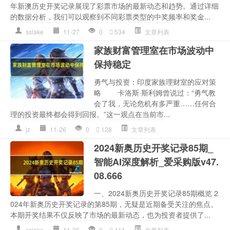
年新澳历史开奖记录展现了彩票市场的最新动态和趋势。通过详细
的数据分析，我们可以观察到不同彩票类型的中奖频率和奖金...
sslake
11-27
0
534
文章列表
家族财富管理室在市场波动中
保持稳定
勇气与投资：印度家族理财室的应对策
略 卡洛斯·斯利姆曾说过：“勇气教
会了我，无论危机有多严重……任何合
理的投资最终都会得到回报。”这一观点在当前市...
jz
11-26
0
128
文章列表
2024新奥历史开奖记录85期_
智能AI深度解析_爱采购版v47.
08.666
一、2024新奥历史开奖记录85期概览 2
024年新奥历史开奖记录的第85期，无疑是近期备受关注的焦点。
本期开奖结果不仅反映了市场的最新动态，也为投资者提供了...
sslake
11-26
0
411
文章列表