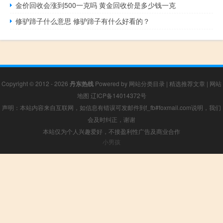
金价回收会涨到500一克吗 黄金回收价是多少钱一克
修驴蹄子什么意思 修驴蹄子有什么好看的？
Copyright © 2012 - 2026
丹东热线
Powered by
网站分类目录
|
精选推荐文章
|
网站
地图
辽ICP备14014372号
声明：本站内容来自互联网，如信息有错误可发邮件到f_fb#foxmail.com说明，我们
会及时纠正，谢谢
本站仅为个人兴趣爱好，不接盈利性广告及商业合作
小男孩