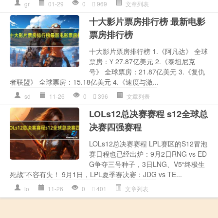
gr
01-29
0
969
文章列表
十大影片票房排行榜 最新电影
票房排行榜
十大影片票房排行榜 1.《阿凡达》 全球
票房：¥ 27.87亿美元 2.《泰坦尼克
号》 全球票房：21.87亿美元 3.《复仇
者联盟》 全球票房：15.18亿美元 4.《速度与激...
sd
11-26
0
396
文章列表
LOLs12总决赛赛程 s12全球总
决赛四强赛程
LOLs12总决赛赛程 LPL赛区的S12冒泡
赛日程也已经出炉：9月2日RNG vs ED
G争夺三号种子，3日LNG、V5“终极生
死战”不容有失！ 9月1日，LPL夏季赛决赛：JDG vs TE...
lo
11-26
0
401
文章列表