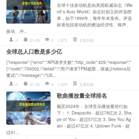
全球十佳发动机是由美国权威杂志《Wa
rd\'s Auto World》杂志社创立的评选榜
单，始于1994年，每年年末发布。评选
标准包括发动机的燃油经济性、噪声、
振动、冲...
rr
01-29
0
872
文章列表
全球总人口数是多少亿
{"response":{"error":"API请求失败","http_code":429,"response":"
{\"code\":700002,\"detail\":\"用户请求TPM超限，请减少tokens后
重试\",\"message\":\"US...
rr
01-29
0
424
文章列表
歌曲播放量全球排名
截至2024年，全球音乐播放量排行如
下： 1. Despacito - 超过78亿次 2. Sha
pe of You - 超过57亿次 3. See You Ag
ain - 超过47亿次 4. Uptown Funk - 超
过41...