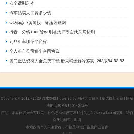
安全话剧剧本
汽车贴膜人工费多少钱
QQ动态点赞链接 - 潇潇速刷网
抖音一分钱1000赞qq刷赞大师墨言代刷网秒刷
元旦租车哪个平台好
个人租车公司租车合同协议
澳门正版资料大全免费下载,磨灭精选解释落实_GM版54.52.53
Copyright © 2012 - 2026
丹东热线
Powered by
网站分类目录
|
精选推荐文章
|
网站
地图
辽ICP备14014372号
声明：本站内容来自互联网，如信息有错误可发邮件到f_fb#foxmail.com说明，我们
会及时纠正，谢谢
本站仅为个人兴趣爱好，不接盈利性广告及商业合作
小男孩