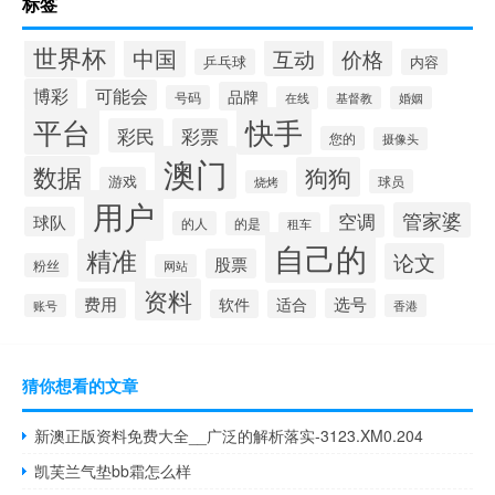
标签
世界杯
中国
互动
价格
乒乓球
内容
博彩
可能会
品牌
号码
在线
基督教
婚姻
快手
平台
彩民
彩票
您的
摄像头
澳门
数据
狗狗
游戏
球员
烧烤
用户
管家婆
空调
球队
的人
的是
租车
自己的
精准
论文
股票
粉丝
网站
资料
费用
选号
软件
适合
账号
香港
猜你想看的文章
新澳正版资料免费大全__广泛的解析落实-3123.XM0.204
凯芙兰气垫bb霜怎么样