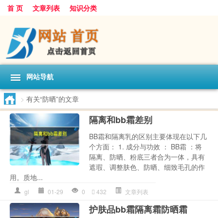
首 页
文章列表
知识分类
网站导航
>
有关“防晒”的文章
隔离和bb霜差别
BB霜和隔离乳的区别主要体现在以下几
个方面： 1. 成分与功效 ： BB霜 ：将
隔离、防晒、粉底三者合为一体，具有
遮瑕、调整肤色、防晒、细致毛孔的作
用。质地...
gl
01-29
0
432
文章列表
护肤品bb霜隔离霜防晒霜