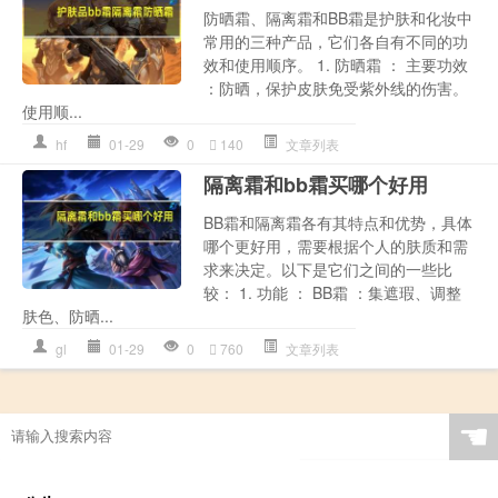
防晒霜、隔离霜和BB霜是护肤和化妆中
常用的三种产品，它们各自有不同的功
效和使用顺序。 1. 防晒霜 ： 主要功效
：防晒，保护皮肤免受紫外线的伤害。
使用顺...
hf
01-29
0
140
文章列表
隔离霜和bb霜买哪个好用
BB霜和隔离霜各有其特点和优势，具体
哪个更好用，需要根据个人的肤质和需
求来决定。以下是它们之间的一些比
较： 1. 功能 ： BB霜 ：集遮瑕、调整
肤色、防晒...
gl
01-29
0
760
文章列表
☚