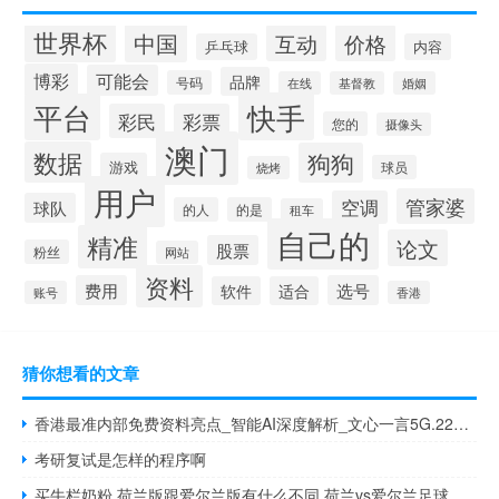
世界杯
中国
互动
价格
乒乓球
内容
博彩
可能会
品牌
号码
在线
基督教
婚姻
快手
平台
彩民
彩票
您的
摄像头
澳门
数据
狗狗
游戏
球员
烧烤
用户
管家婆
空调
球队
的人
的是
租车
自己的
精准
论文
股票
粉丝
网站
资料
费用
选号
软件
适合
账号
香港
猜你想看的文章
香港最准内部免费资料亮点_智能AI深度解析_文心一言5G.223.380
考研复试是怎样的程序啊
买牛栏奶粉,荷兰版跟爱尔兰版有什么不同 荷兰vs爱尔兰足球比赛