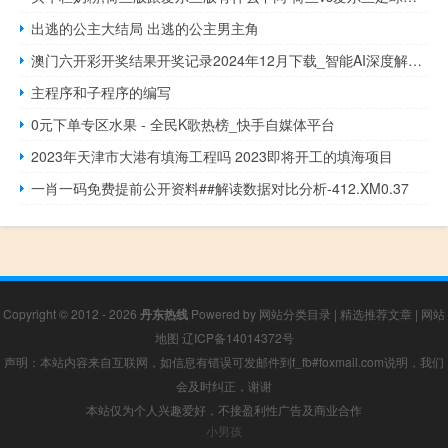
出逃的公主大结局 出逃的公主男主角
澳门六开彩开奖结果开奖记录2024年12月下载_智能AI深度解析_iPhone版v11.64.805
主程序和子程序的编写
0元下单专区水果 - 全民K歌热榜_快手自媒体平台
2023年天津市大港有填海工程吗 2023即将开工的填海项目
一肖一码免费提前公开资料##解读数据对比分析-412.XM0.37
Copyright © 2012 - 2026
丹东热线
Powered by
网站分类目录
|
精选推荐文章
|
网站
地图
辽ICP备14014372号
声明：本站内容来自互联网，如信息有错误可发邮件到f_fb#foxmail.com说明，我们
会及时纠正，谢谢
本站仅为个人兴趣爱好，不接盈利性广告及商业合作
小男孩